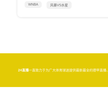
WNBA
风暴VS水星
24直播
一直致力于为广大体育球迷提供最新最全的德甲直播
24直播所有直播信号和视频录像均由用户收集或从搜索引