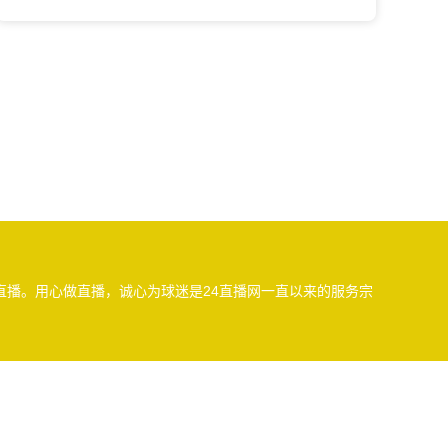
播。用心做直播，诚心为球迷是24直播网一直以来的服务宗
视频内容，如有侵犯您的权益请通知我们，我们会第一时间处