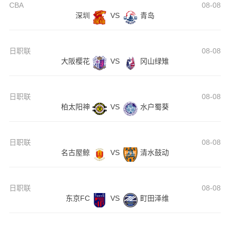
CBA
08-08
深圳
VS
青岛
日职联
08-08
大阪樱花
VS
冈山绿雉
日职联
08-08
柏太阳神
VS
水户蜀葵
日职联
08-08
名古屋鲸
VS
清水鼓动
日职联
08-08
东京FC
VS
町田泽维