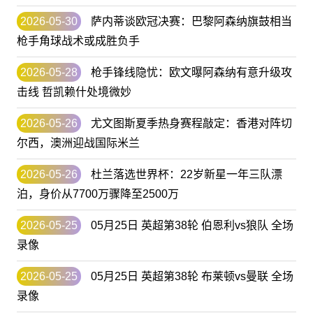
2026-05-30
萨内蒂谈欧冠决赛：巴黎阿森纳旗鼓相当
枪手角球战术或成胜负手
2026-05-28
枪手锋线隐忧：欧文曝阿森纳有意升级攻
击线 哲凯赖什处境微妙
2026-05-26
尤文图斯夏季热身赛程敲定：香港对阵切
尔西，澳洲迎战国际米兰
2026-05-26
杜兰落选世界杯：22岁新星一年三队漂
泊，身价从7700万骤降至2500万
2026-05-25
05月25日 英超第38轮 伯恩利vs狼队 全场
录像
2026-05-25
05月25日 英超第38轮 布莱顿vs曼联 全场
录像