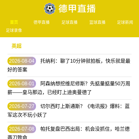
首页
德甲直播
足球直播
篮球直播
足球新闻
足球录像
英超
2026-08-04
托纳利：聊了10分钟就拍板，快乐就是最
好的答案
2026-08-01
阿森纳想挖维尼修斯？先掂量掂量50万周
薪——皇马那边，已经盯上迪奥曼德了
2026-07-27
切尔西盯上斯通斯？《电讯报》爆料：蓝
军这次不玩小妖了
2026-07-08
帕托复盘巴西出局：机会没抓住，哈兰德
两刀致命