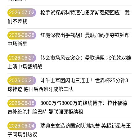
2026-07-02
枪手试探斯科特遭伯恩茅斯强硬回应：我
们不差钱
2026-06-28
红魔深夜出手截胡！曼联加码争夺铁锤帮
中场新星
2026-06-27
转会市场风云突变：曼联遇阻 北伦敦双雄
上演中场截胡战
2026-06-21
斗牛士军团闪电三连击！世界杯25分钟3
球神迹 德国后西班牙成第二队
2026-06-18
3000万与8000万的锋线博弈：拉什福德
替补绝杀打脸巴萨 曼联强硬拒续租
2026-06-04
瑞典皇室造访国家队训练营 英超新星与王
子同场引热议