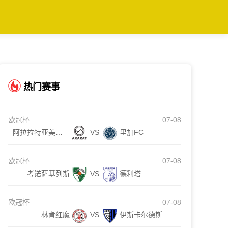
热门赛事
欧冠杯
07-08
阿拉拉特亚美尼亚
VS
里加FC
欧冠杯
07-08
考诺萨基列斯
VS
德利塔
欧冠杯
07-08
林肯红魔
VS
伊斯卡尔德斯