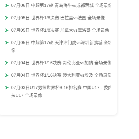
07月06日 中超第17轮 青岛海牛vs成都蓉城 全场录像
07月05日 世界杯1/8决赛 巴拉圭vs法国 全场录像
07月05日 世界杯1/8决赛 加拿大vs摩洛哥 全场录像
07月05日 中超第17轮 天津津门虎vs深圳新鹏城 全场录
像
07月04日 世界杯1/16决赛 哥伦比亚vs加纳 全场录像
07月04日 世界杯1/16决赛 澳大利亚vs埃及 全场录像
07月03日U17男篮世界杯9-16排名赛 中国U17 - 委内瑞
拉U17 全场录像