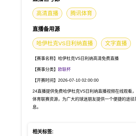
高清直播
腾讯体育
直播备用源
哈伊杜克VS日利纳直播
文字直播
【赛事名称】
哈伊杜克VS日利纳高清免费直播
【赛事分类】
欧联杯
【开赛时间】
2026-07-10 02:00:00
24直播提供免费哈伊杜克VS日利纳直播视频在线观看
体育联赛资源，为广大的球迷朋友提供一个便捷的途径
息。
相关标签: