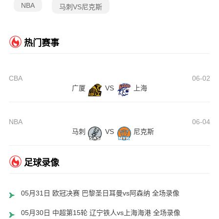
NBA
马刺VS尼克斯
热门赛事
CBA
06-02
广厦
VS
上海
NBA
06-04
马刺
VS
尼克斯
足球录像
05月31日 欧冠决赛 巴黎圣日耳曼vs阿森纳 全场录像
05月30日 中超第15轮 辽宁铁人vs上海海港 全场录像