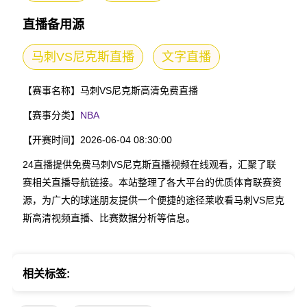
直播备用源
马刺VS尼克斯直播
文字直播
【赛事名称】
马刺VS尼克斯高清免费直播
【赛事分类】
NBA
【开赛时间】
2026-06-04 08:30:00
24直播提供免费马刺VS尼克斯直播视频在线观看，汇聚了联
赛相关直播导航链接。本站整理了各大平台的优质体育联赛资
源，为广大的球迷朋友提供一个便捷的途径莱收看马刺VS尼克
斯高清视频直播、比赛数据分析等信息。
相关标签: