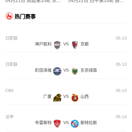
04月21日 英超第33轮 水晶宫vs西汉姆联 全场录像
04月22日 西甲第33轮 赫罗纳vs皇家贝蒂斯 全场录像
热门赛事
日职联
05-13
神户胜利
VS
京都
日职联
05-13
町田泽维
VS
东京绿茵
CBA
05-13
广厦
VS
山西
法甲
05-14
布雷斯特
VS
斯特拉斯