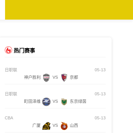
热门赛事
日职联
05-13
神户胜利
VS
京都
日职联
05-13
町田泽维
VS
东京绿茵
CBA
05-13
广厦
VS
山西