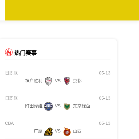
热门赛事
日职联
05-13
神户胜利
VS
京都
日职联
05-13
町田泽维
VS
东京绿茵
CBA
05-13
广厦
VS
山西