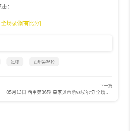
点击：
特 全场录像[有比分]
足球
西甲第36轮
下一篇
05月13日 西甲第36轮 皇家贝蒂斯vs埃尔切 全场录像