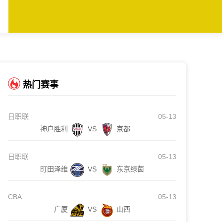
热门赛事
日职联
05-13
神户胜利
VS
京都
日职联
05-13
町田泽维
VS
东京绿茵
CBA
05-13
广厦
VS
山西