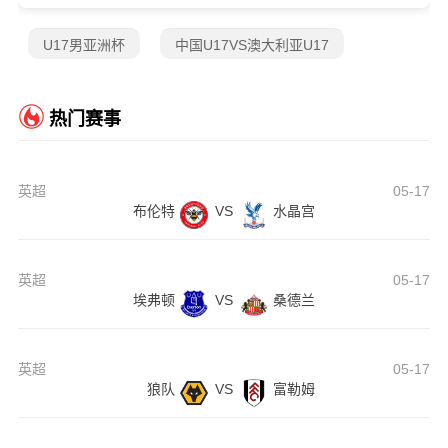
U17男亚洲杯
中国U17VS澳大利亚U17
热门赛事
英超
05-17
布伦特
VS
水晶宫
英超
05-17
埃弗顿
VS
桑德兰
英超
05-17
狼队
VS
富勒姆