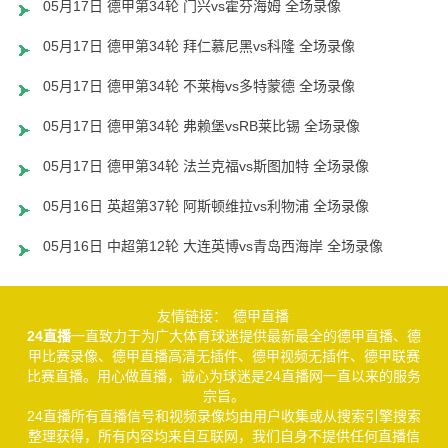
05月17日 德甲第34轮 门兴vs霍芬海姆 全场录像
05月17日 德甲第34轮 拜仁慕尼黑vs科隆 全场录像
05月17日 德甲第34轮 不莱梅vs多特蒙德 全场录像
05月17日 德甲第34轮 弗赖堡vsRB莱比锡 全场录像
05月17日 德甲第34轮 法兰克福vs斯图加特 全场录像
05月16日 英超第37轮 阿斯顿维拉vs利物浦 全场录像
05月16日 中超第12轮 大连英博vs青岛西海岸 全场录像
友情链接：
德甲直播
24直播
一直致力于为广大体育球迷提供最新最全的德甲直播、德
甲比赛录像、德甲直播高清无插件、德甲视频无插件、德甲联赛
比赛直播。用心做直播，诚心为球迷是24直播网一直以来的服务
宗旨。
24直播所有直播信号和视频录像均由用户收集或从搜索引擎搜索
整理获得，所有内容均来自互联网，我们自身不提供任何直播信