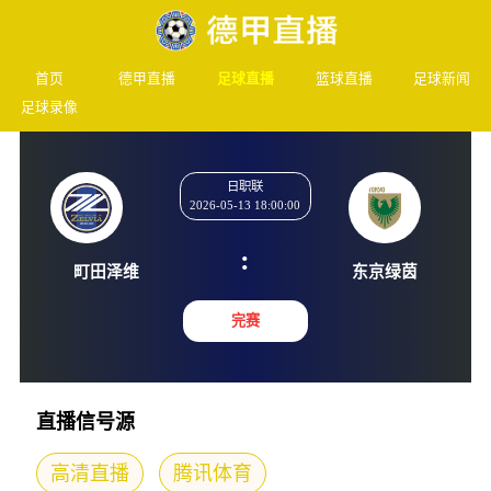
首页
德甲直播
足球直播
篮球直播
足球新闻
足球录像
日职联
2026-05-13 18:00:00
:
町田泽维
东京绿
完赛
直播信号源
高清直播
腾讯体育