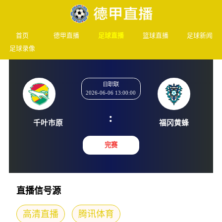
首页
德甲直播
足球直播
篮球直播
足球新闻
足球录像
日职联
2026-06-06 13:00:00
:
千叶市原
福冈黄
完赛
直播信号源
高清直播
腾讯体育