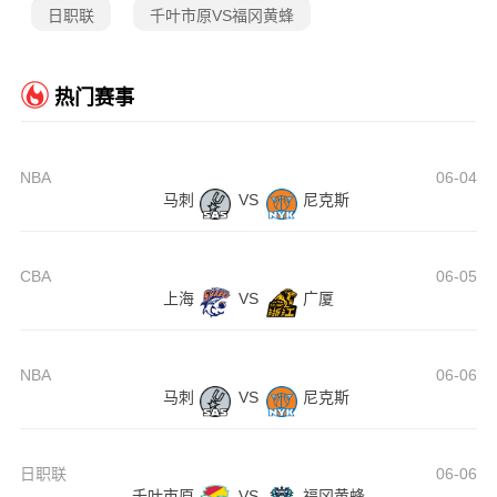
日职联
千叶市原VS福冈黄蜂
热门赛事
NBA
06-04
马刺
VS
尼克斯
CBA
06-05
上海
VS
广厦
NBA
06-06
马刺
VS
尼克斯
日职联
06-06
千叶市原
VS
福冈黄蜂