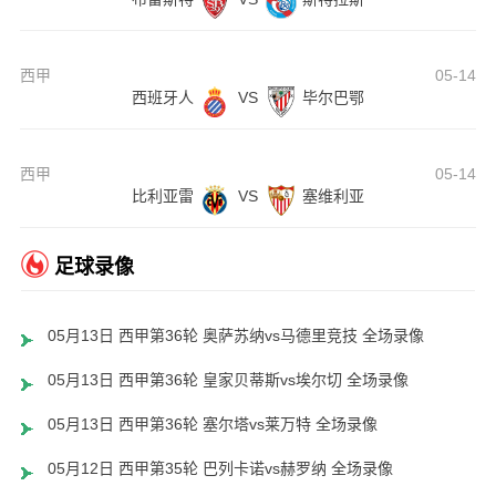
西甲
05-14
西班牙人
VS
毕尔巴鄂
西甲
05-14
比利亚雷
VS
塞维利亚
足球录像
05月13日 西甲第36轮 奥萨苏纳vs马德里竞技 全场录像
05月13日 西甲第36轮 皇家贝蒂斯vs埃尔切 全场录像
05月13日 西甲第36轮 塞尔塔vs莱万特 全场录像
05月12日 西甲第35轮 巴列卡诺vs赫罗纳 全场录像