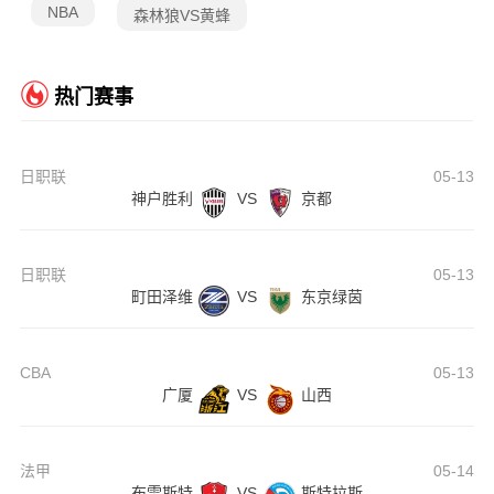
NBA
森林狼VS黄蜂
热门赛事
日职联
05-13
神户胜利
VS
京都
日职联
05-13
町田泽维
VS
东京绿茵
CBA
05-13
广厦
VS
山西
法甲
05-14
布雷斯特
VS
斯特拉斯