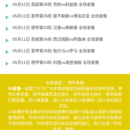
05月12日 英超第36轮 热刺vs利兹联 全场录像
05月12日 意甲第36轮 那不勒斯vs博洛尼亚 全场录像
05月11日 德甲第33轮 汉堡vs弗赖堡 全场录像
05月11日 英超第36轮 西汉姆联vs阿森纳 全场录像
05月11日 意甲第36轮 帕尔马vs罗马 全场录像
05月11日 德甲第33轮 科隆vs海登海姆 全场录像
友情链接：
德甲直播
24直播
一直致力于为广大体育球迷提供最新最全的德甲直播、德
甲比赛录像、德甲直播高清无插件、德甲视频无插件、德甲联赛
比赛直播。用心做直播，诚心为球迷是24直播网一直以来的服务
宗旨。
24直播所有直播信号和视频录像均由用户收集或从搜索引擎搜索
整理获得，所有内容均来自互联网，我们自身不提供任何直播信
号和视频内容，如有侵犯您的权益请通知我们，我们会第一时间
处理，谢谢！